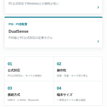
PC公式対応でWindowsとの相性が良い
PS5・PS型配置
DualSense
PS5版とPC公式対応の定番モデル
01
02
公式対応
操作性
PC公式対応か、モバイル候補か
回避・支援・キャラ切り替え
03
04
接続方式
端末サイズ
USB-C・2.4GHz・Bluetooth
一体型はケースと幅も確認