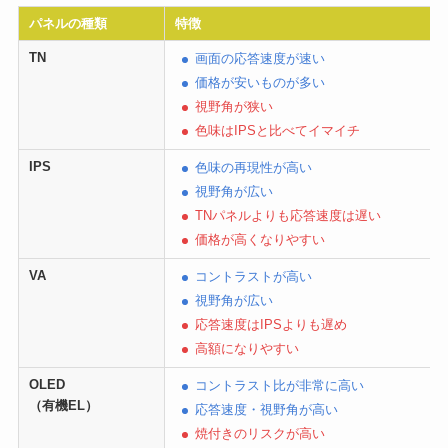
パネルの種類
特徴
TN
画面の応答速度が速い
価格が安いものが多い
視野角が狭い
色味はIPSと比べてイマイチ
IPS
色味の再現性が高い
視野角が広い
TNパネルよりも応答速度は遅い
価格が高くなりやすい
VA
コントラストが高い
視野角が広い
応答速度はIPSよりも遅め
高額になりやすい
OLED
コントラスト
比が非常に高い
（有機EL）
応答速度・視野角が高い
焼付きのリスクが高い