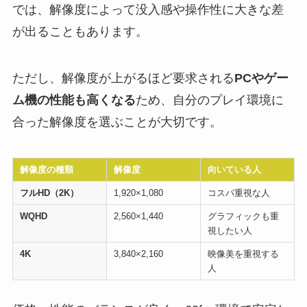
では、解像度によって没入感や操作性に大きな差
が出ることもあります。
ただし、解像度が上がるほど要求される
PCやゲー
ム機の性能も高くなる
ため、自分のプレイ環境に
合った解像度を選ぶことが大切です。
解像度の種類
解像度
向いている人
フルHD（2K）
1,920×1,080
コスパ重視な人
WQHD
2,560×1,440
グラフィックも重
視したい人
4K
3,840×2,160
映像美を重視する
人