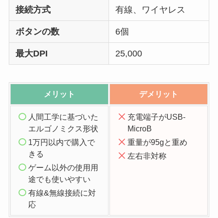
接続方式
有線、ワイヤレス
ボタンの数
6個
最大DPI
25,000
メリット
デメリット
人間工学に基づいた
充電端子がUSB-
エルゴノミクス形状
MicroB
1万円以内で購入で
重量が95gと重め
きる
左右非対称
ゲーム以外の使用用
途でも使いやすい
有線&無線接続に対
応