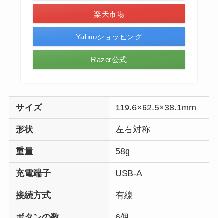
楽天市場
Yahooショッピング
Razer公式
サイズ
‎119.6×62.5×38.1mm
形状
左右対称
重量
58g
充電端子
USB-A
接続方式
有線
ボタンの数
6個