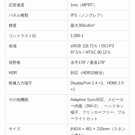
応答速度
1ms（MPRT）
パネル種類
IPS（ノングレア）
輝度
最大350cd/m²
コントラスト比
1,000:1
色域
sRGB 118.72％ / DCI-P3
97.5％ / NTSC 90.12％
視野角
水平178° / 垂直178°
HDR
対応（HDR10相当）
映像入力端子
DisplayPort 1.4 ×1、HDMI 2.0
×1
その他機能
Adaptive Sync対応、スピーカ
ー内蔵（3W×2）、ヘッドホン
端子、フリッカーフリー、ブル
ーライトカット
サイズ
約614 × 461 × 210mm（スタン