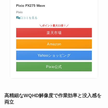
Pixio PX275 Wave
Pixio
口コミを見る
＼ポイント最大11倍！／
楽天市場
Amazon
Yahooショッピング
Pixio公式
高精細なWQHD解像度で作業効率と没入感を
両立