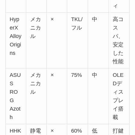
ィ
Hyp
メカ
×
TKL/
中
高コ
erX
ニカ
フル
ス
Alloy
ル
パ、
Origi
安定
ns
した
性能
ASU
メカ
×
75%
中
OLE
S
ニカ
Dデ
RO
ル
ィス
G
プレ
Azot
イ搭
h
載
HHK
静電
×
60%
低
打鍵