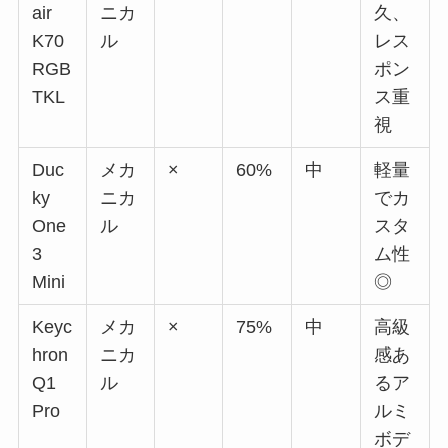
air
ニカ
久、
K70
ル
レス
RGB
ポン
TKL
ス重
視
Duc
メカ
×
60%
中
軽量
ky
ニカ
でカ
One
ル
スタ
3
ム性
Mini
◎
Keyc
メカ
×
75%
中
高級
hron
ニカ
感あ
Q1
ル
るア
Pro
ルミ
ボデ