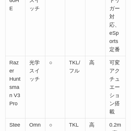
60H
スイ
トリ
E
ッチ
ガー
対
応、
eSp
orts
定番
Raz
光学
○
TKL/
高
可変
er
スイ
フル
アク
Hunt
ッチ
チュ
sma
エー
n V3
ショ
Pro
ン搭
載
Stee
Omn
○
TKL
高
0.2m