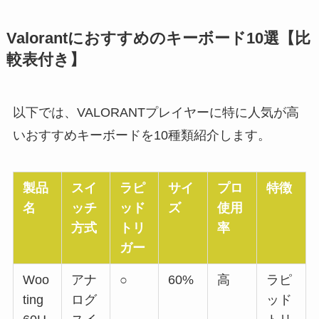
Valorantにおすすめのキーボード10選【比
較表付き】
以下では、VALORANTプレイヤーに特に人気が高
いおすすめキーボードを10種類紹介します。
製品
スイ
ラピ
サイ
プロ
特徴
名
ッチ
ッド
ズ
使用
方式
トリ
率
ガー
Woo
アナ
○
60%
高
ラピ
ting
ログ
ッド