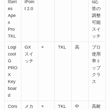
lSeri
iPoin
s応
es
t 2.0
答の
Ape
調整
x
可能
Pro
スイ
TKL
ッチ
Logi
GX
×
TKL
高
プロ
cool
スイ
使用
G
ッチ
率ト
PRO
ップ
X
クラ
Key
ス
boar
d
Cors
メカ
×
TKL
中
高耐