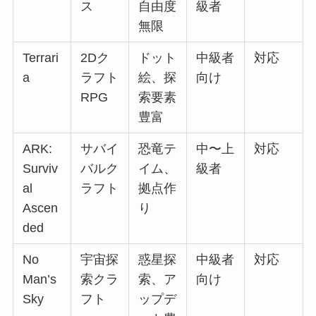
ス
自由度
級者
無限
Terrari
2Dク
ドット
中級者
対応
a
ラフト
絵、探
向け
RPG
索要素
豊富
ARK:
サバイ
恐竜テ
中〜上
対応
Surviv
バルク
イム、
級者
al
ラフト
拠点作
Ascen
り
ded
No
宇宙探
惑星探
中級者
対応
Man’s
索クラ
索、ア
向け
Sky
フト
ップデ