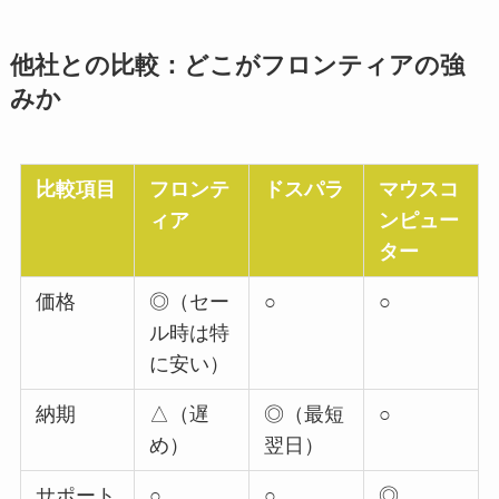
他社との比較：どこがフロンティアの強
みか
比較項目
フロンテ
ドスパラ
マウスコ
ィア
ンピュー
ター
価格
◎（セー
○
○
ル時は特
に安い）
納期
△（遅
◎（最短
○
め）
翌日）
サポート
○
○
◎